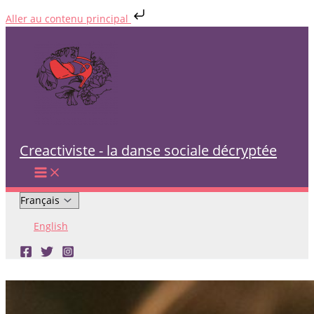
Aller au contenu principal
Aller
au
contenu
Creactiviste - la danse sociale décryptée
Choisir
une
English
langue