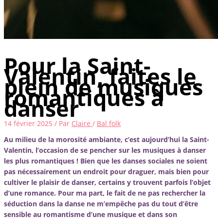
Pour la Saint-
Valentin, faites le
plein de musiques
romantiques à
danser
14 février 2025
/ Par
Claire
/
Bal folk
Au milieu de la morosité ambiante, c’est aujourd’hui la Saint-
Valentin, l’occasion de se pencher sur les musiques à danser
les plus romantiques ! Bien que les danses sociales ne soient
pas nécessairement un endroit pour draguer, mais bien pour
cultiver le plaisir de danser, certains y trouvent parfois l’objet
d’une romance. Pour ma part, le fait de ne pas rechercher la
séduction dans la danse ne m’empêche pas du tout d’être
sensible au romantisme d’une musique et dans son