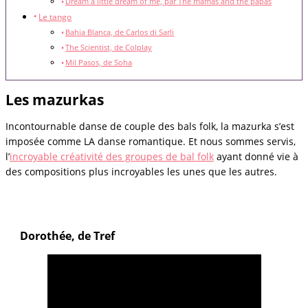
Dream a little dream of me, par The mamas and the papas
Le tango
Bahia Blanca, de Carlos di Sarli
The Scientist, de Colplay
Mil Pasos, de Soha
Les mazurkas
Incontournable danse de couple des bals folk, la mazurka s’est
imposée comme LA danse romantique. Et nous sommes servis,
l’
incroyable créativité des groupes de bal folk
ayant donné vie à
des compositions plus incroyables les unes que les autres.
Dorothée, de Tref