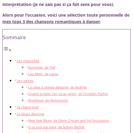
interprétation (je ne sais pas si ça fait sens pour vous).
Alors pour l’occasion, voici une sélection toute personnelle de
mes tops 3 des chansons romantiques à danser
.
Sommaire
Les mazurkas
Dorothée, de Tref
Lau Melic, de Lausa
Les valses
La valse à vitesse aléatoire, de Noémie
Quand la belle s’en va au jardin, de Christian Pacher
Angélique, de Noiranomis
Le chant trad
Le blues dancing
New Year Blues, de Glenn Crytzer and his Sycopators
Si tu vois ma mère, de Sidney Bechet