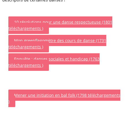
10 résolutions pour une danse respectueuse (1801
téléchargements )
Mon greenflagomètre des cours de danse (1731
téléchargements )
Enquête : danses sociales et handicap (1763
téléchargements )
Mener une initiation en bal folk (1798 téléchargements
)